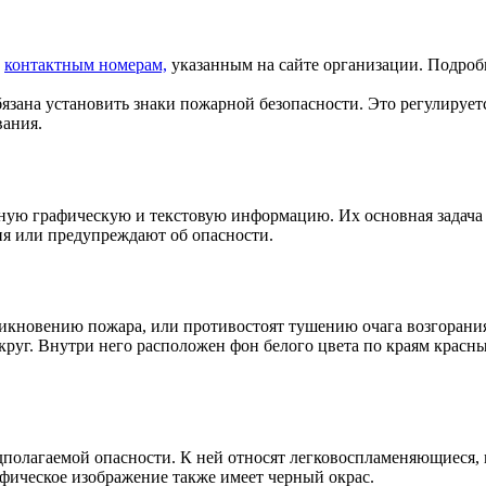
о
контактным номерам,
указанным на сайте организации. Подро
язана установить знаки пожарной безопасности. Это регулирует
вания.
нную графическую и текстовую информацию. Их основная задача
ия или предупреждают об опасности.
икновению пожара, или противостоят тушению очага возгорания
руг. Внутри него расположен фон белого цвета по краям красны
полагаемой опасности. К ней относят легковоспламеняющиеся,
афическое изображение также имеет черный окрас.