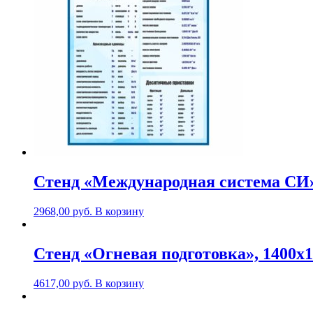
Стенд «Международная система СИ»
2968,00
руб.
В корзину
Стенд «Огневая подготовка», 1400х
4617,00
руб.
В корзину