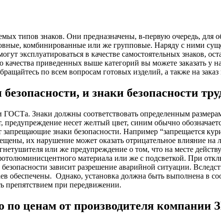
емых типов знаков. Они предназначены, в-первую очередь, для о
новные, комбинированные или же групповые. Наряду с ними сущ
огут эксплуатироваться в качестве самостоятельных знаков, ост
о качества приведенных выше категорий вы можете заказать у
Обращайтесь по всем вопросам готовых изделий, а также на зака
зопасности, и знаки безопасности труд
и ГОСТа. Знаки должны соответствовать определенным размерам
вет, предупреждение несет желтый цвет, синим обычно обозначае
 запрещающие знаки безопасности. Например “запрещается курит
рещены, их нарушение может оказать отрицательное влияние на 
гнетушителя или же предупреждение о том, что на месте действ
 фотолюминисцентного материала или же с подсветкой. При отк
в безопасности зависит разрешение аварийной ситуации. Вследст
ев обеспечены.
Однако, установка должна быть выполнена в со
ть препятствием при передвижении.
но по ценам от производителя компании