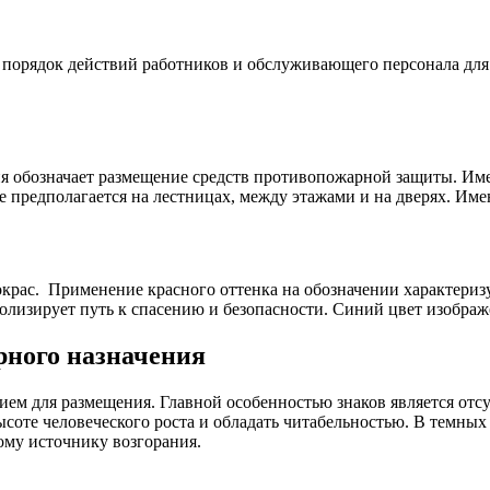
 порядок действий работников и обслуживающего персонала для
рия обозначает размещение средств противопожарной защиты. Им
 предполагается на лестницах, между этажами и на дверях. Имею
крас. Применение красного оттенка на обозначении характеризу
олизирует путь к спасению и безопасности. Синий цвет изображ
рного назначения
ием для размещения. Главной особенностью знаков является отс
соте человеческого роста и обладать читабельностью. В темны
ому источнику возгорания.