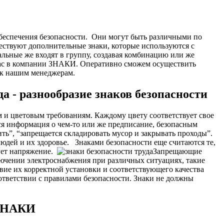
беспечения безопасности.
Они могут быть различными по
ествуют дополнительные знаки, которые используются с
альные же входят в группу, создавая комбинацию или же
 нас в компании ЗНАКИ. Оперативно сможем осуществить
з к нашим менеджерам.
а - разнообразие знаков безопасности
 и цветовым требованиям. Каждому цвету соответствует свое
тся информация о чем-то или же предписание, безопасным
ь”, “запрещается складировать мусор и закрывать проходы”.
людей и их здоровье.
Знаками безопасности еще считаются те,
ует напряжение.
Запрещающие
лючении электроснабжения при различных ситуациях, такие
вие их корректной установки и соответствующего качества
ответствии с правилами безопасности. Знаки не должны
 ЗНАКИ