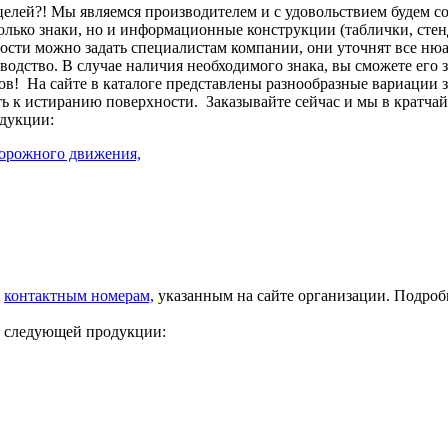
целей?! Мы являемся производителем и с удовольствием будем с
лько знаки, но и информационные конструкции (таблички, стенд
сти можно задать специалистам компании, они уточнят все нюа
изводство. В случае наличия необходимого знака, вы сможете его
ов!
На сайте в каталоге представлены разнообразные вариации 
ть к истиранию поверхности.
Заказывайте сейчас и мы в кратча
дукции:
дорожного движения,
о
контактным номерам,
указанным на сайте организации. Подро
у следующей продукции: