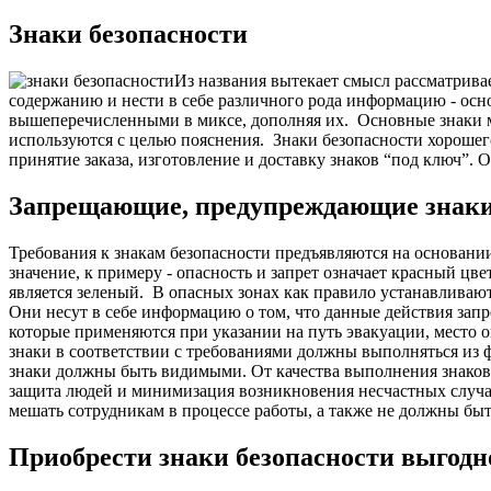
Знаки безопасности
Из названия вытекает смысл рассматрива
содержанию и нести в себе различного рода информацию - ос
вышеперечисленными в миксе, дополняя их.
Основные знаки м
используются с целью пояснения.
Знаки безопасности хорошег
принятие заказа, изготовление и доставку знаков “под ключ”. 
Запрещающие, предупреждающие знаки бе
Требования к знакам безопасности предъявляются на основани
значение, к примеру - опасность и запрет означает красный ц
является зеленый.
В опасных зонах как правило устанавливают
Они несут в себе информацию о том, что данные действия зап
которые применяются при указании на путь эвакуации, место о
знаки в соответствии с требованиями должны выполняться из
знаки должны быть видимыми.
О
т качества выполнения знако
защита людей и минимизация возникновения несчастных случа
мешать сотрудникам в процессе работы, а также не должны бы
Приобрести знаки безопасности выгод