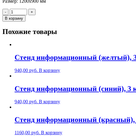
Размер: 1200х900 мм
Количество
-
+
Стенд
В корзину
"Единицы
физических
Похожие товары
величин
СИ",
1200х900мм,
пластик
Стенд информационный (желтый), 3
940,00
руб.
В корзину
Стенд информационный (синий), 3 
940,00
руб.
В корзину
Стенд информационный (красный), 
1160,00
руб.
В корзину