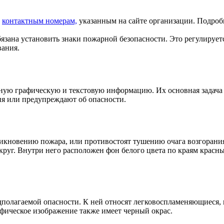
о
контактным номерам,
указанным на сайте организации. Подро
язана установить знаки пожарной безопасности. Это регулирует
вания.
нную графическую и текстовую информацию. Их основная задача
ия или предупреждают об опасности.
икновению пожара, или противостоят тушению очага возгорания
руг. Внутри него расположен фон белого цвета по краям красны
полагаемой опасности. К ней относят легковоспламеняющиеся,
афическое изображение также имеет черный окрас.