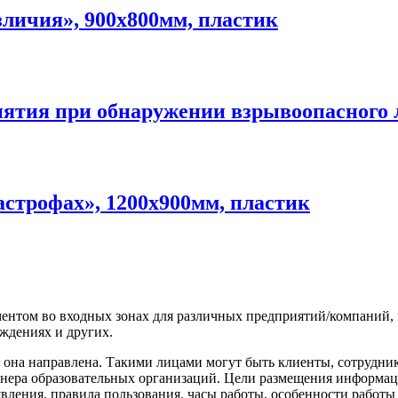
зличия», 900х800мм, пластик
ятия при обнаружении взрывоопасного л
астрофах», 1200х900мм, пластик
ментом во входных зонах для различных предприятий/компаний,
еждениях и других.
 она направлена. Такими лицами могут быть клиенты, сотрудни
тренера образовательных организаций. Цели размещения информа
вления, правила пользования, часы работы, особенности работы