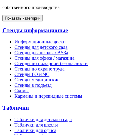
собственного производства
Показать категории
Стенды информационые
Информационные доски
Стенды для детского сада
Стенды для школы / ВУЗа
Стенды для офиса / магазина
Стенды по пожарной безопасности
Стенды по охране труда
Стенды ГО и ЧС
Стенды медицинские
Стенды в подъезд
Схемы
Карманы и перекидные системы
Таблички
Таблички для детского сада
Таблички для школы
Таблички для офиса