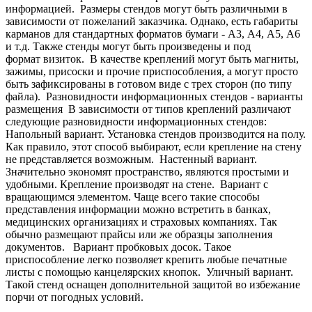
информацией.
Размеры стендов могут быть различными в
зависимости от пожеланий заказчика. Однако, есть габариты
карманов для стандартных форматов бумаги - А3, А4, А5, А6
и т.д. Также стенды могут быть произведены и под
формат визиток.
В качестве креплений могут быть магниты,
зажимы, присоски и прочие приспособления, а могут просто
быть зафиксированы в готовом виде с трех сторон (по типу
файла).
Разновидности информационных стендов - варианты
размещения
В зависимости от типов креплений различают
следующие разновидности информационных стендов:
Напольный вариант. Установка стендов производится на полу.
Как правило, этот способ выбирают, если крепление на стену
не представляется возможным.
Настенный вариант.
Значительно экономят пространство, являются простыми и
удобными. Крепление производят на стене.
Вариант с
вращающимся элементом. Чаще всего такие способы
представления информации можно встретить в банках,
медицинских организациях и страховых компаниях. Так
обычно размещают прайсы или же образцы заполнения
документов.
Вариант пробковых досок. Такое
приспособление легко позволяет крепить любые печатные
листы с помощью канцелярских кнопок.
Уличный вариант.
Такой стенд оснащен дополнительной защитой во избежание
порчи от погодных условий.