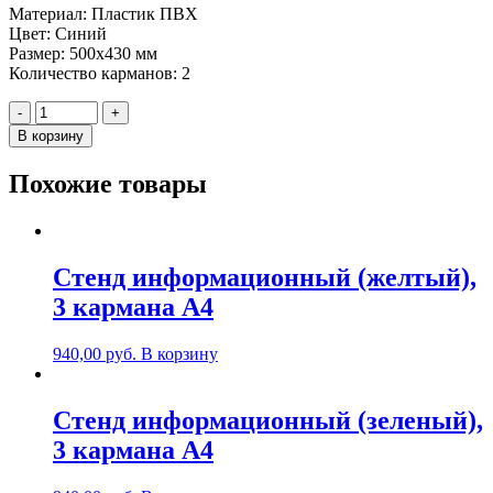
Материал: Пластик ПВХ
Цвет: Синий
Размер: 500х430 мм
Количество карманов: 2
Количество
-
+
Стенд
В корзину
информационный
(синий),
Похожие товары
2
карманa
А4
Стенд информационный (желтый),
3 карманa А4
940,00
руб.
В корзину
Стенд информационный (зеленый),
3 карманa А4