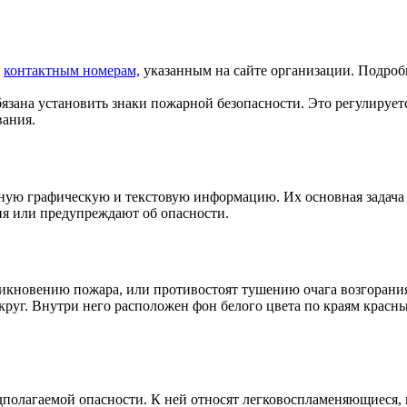
о
контактным номерам,
указанным на сайте организации. Подро
язана установить знаки пожарной безопасности. Это регулирует
вания.
нную графическую и текстовую информацию. Их основная задача
ия или предупреждают об опасности.
икновению пожара, или противостоят тушению очага возгорания
руг. Внутри него расположен фон белого цвета по краям красны
полагаемой опасности. К ней относят легковоспламеняющиеся,