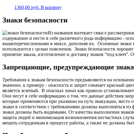
1360,00
руб.
В корзину
Знаки безопасности
Из названия вытекает смысл рассматрива
содержанию и нести в себе различного рода информацию - ос
вышеперечисленными в миксе, дополняя их.
Основные знаки м
используются с целью пояснения.
Знаки безопасности хорошег
принятие заказа, изготовление и доставку знаков “под ключ”. 
Запрещающие, предупреждающие знаки бе
Требования к знакам безопасности предъявляются на основани
значение, к примеру - опасность и запрет означает красный ц
является зеленый.
В опасных зонах как правило устанавливают
Они несут в себе информацию о том, что данные действия зап
которые применяются при указании на путь эвакуации, место о
знаки в соответствии с требованиями должны выполняться из
знаки должны быть видимыми.
О
т качества выполнения знако
защита людей и минимизация возникновения несчастных случа
мешать сотрудникам в процессе работы, а также не должны бы