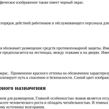
афическое изображение также имеет черный окрас.
 порядок действий работников и обслуживающего персонала для
рия обозначает размещение средств противопожарной защиты. Им
 предполагается на лестницах, между этажами и на дверях. Имею
крас. Применение красного оттенка на обозначении характеризу
олизирует путь к спасению и безопасности. Синий цвет изображ
рного назначения
ием для размещения. Главной особенностью знаков является отс
соте человеческого роста и обладать читабельностью. В темны
ому источнику возгорания.