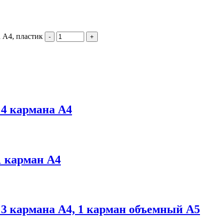
 А4, пластик
-
+
4 карманa А4
 карман А4
3 карманa А4, 1 карман объемный А5