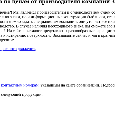
но по ценам от производителя компании
целей?! Мы являемся производителем и с удовольствием будем с
лько знаки, но и информационные конструкции (таблички, стенд
сти можно задать специалистам компании, они уточнят все нюа
изводство. В случае наличия необходимого знака, вы сможете его
ов!
На сайте в каталоге представлены разнообразные вариации 
ть к истиранию поверхности.
Заказывайте сейчас и мы в кратча
дукции:
дорожного движения,
о
контактным номерам,
указанным на сайте организации. Подро
у следующей продукции: