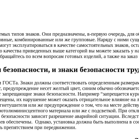
емых типов знаков. Они предназначены, в-первую очередь, для о
новные, комбинированные или же групповые. Наряду с ними сущ
огут эксплуатироваться в качестве самостоятельных знаков, ост
о качества приведенных выше категорий вы можете заказать у
Обращайтесь по всем вопросам готовых изделий, а также на зака
зопасности, и знаки безопасности труд
и ГОСТа. Знаки должны соответствовать определенным размерам
вет, предупреждение несет желтый цвет, синим обычно обозначае
 запрещающие знаки безопасности. Например “запрещается курит
рещены, их нарушение может оказать отрицательное влияние на 
гнетушителя или же предупреждение о том, что на месте действ
 фотолюминисцентного материала или же с подсветкой. При отк
в безопасности зависит разрешение аварийной ситуации. Вследст
ев обеспечены.
Однако, установка должна быть выполнена в со
ть препятствием при передвижении.