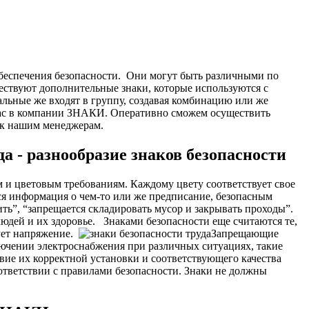
беспечения безопасности.
Они могут быть различными по
ествуют дополнительные знаки, которые используются с
альные же входят в группу, создавая комбинацию или же
 нас в компании ЗНАКИ. Оперативно сможем осуществить
з к нашим менеджерам.
а - разнообразие знаков безопасности
 и цветовым требованиям. Каждому цвету соответствует свое
тся информация о чем-то или же предписание, безопасным
ь”, “запрещается складировать мусор и закрывать проходы”.
людей и их здоровье.
Знаками безопасности еще считаются те,
ует напряжение.
Запрещающие
лючении электроснабжения при различных ситуациях, такие
вие их корректной установки и соответствующего качества
ответствии с правилами безопасности. Знаки не должны