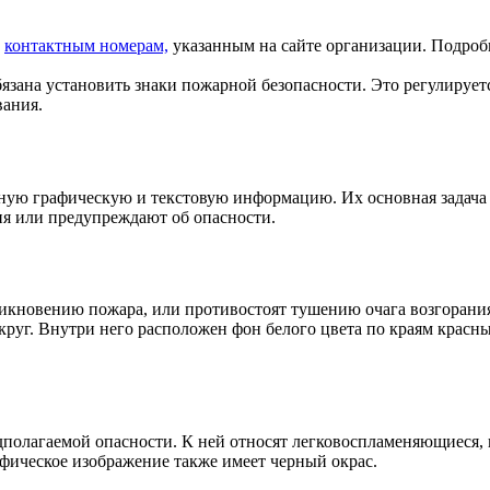
о
контактным номерам,
указанным на сайте организации. Подро
язана установить знаки пожарной безопасности. Это регулирует
вания.
нную графическую и текстовую информацию. Их основная задача
ия или предупреждают об опасности.
икновению пожара, или противостоят тушению очага возгорания
руг. Внутри него расположен фон белого цвета по краям красны
полагаемой опасности. К ней относят легковоспламеняющиеся,
афическое изображение также имеет черный окрас.