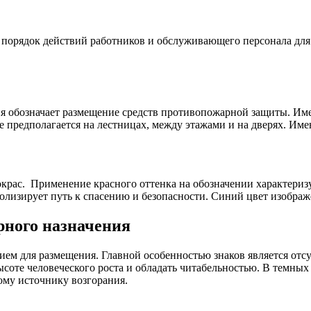
 порядок действий работников и обслуживающего персонала для
рия обозначает размещение средств противопожарной защиты. Им
 предполагается на лестницах, между этажами и на дверях. Имею
крас. Применение красного оттенка на обозначении характеризу
олизирует путь к спасению и безопасности. Синий цвет изображ
рного назначения
ием для размещения. Главной особенностью знаков является отс
соте человеческого роста и обладать читабельностью. В темны
ому источнику возгорания.