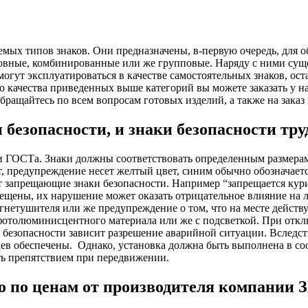
емых типов знаков. Они предназначены, в-первую очередь, для о
новные, комбинированные или же групповые. Наряду с ними сущ
огут эксплуатироваться в качестве самостоятельных знаков, ост
о качества приведенных выше категорий вы можете заказать у
Обращайтесь по всем вопросам готовых изделий, а также на зака
зопасности, и знаки безопасности труд
и ГОСТа. Знаки должны соответствовать определенным размерам
вет, предупреждение несет желтый цвет, синим обычно обозначае
 запрещающие знаки безопасности. Например “запрещается курит
рещены, их нарушение может оказать отрицательное влияние на 
гнетушителя или же предупреждение о том, что на месте действ
 фотолюминисцентного материала или же с подсветкой. При отк
в безопасности зависит разрешение аварийной ситуации. Вследст
ев обеспечены.
Однако, установка должна быть выполнена в со
ть препятствием при передвижении.
но по ценам от производителя компании