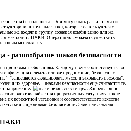
беспечения безопасности.
Они могут быть различными по
ествуют дополнительные знаки, которые используются с
альные же входят в группу, создавая комбинацию или же
 нас в компании ЗНАКИ. Оперативно сможем осуществить
з к нашим менеджерам.
а - разнообразие знаков безопасности
 и цветовым требованиям. Каждому цвету соответствует свое
тся информация о чем-то или же предписание, безопасным
ь”, “запрещается складировать мусор и закрывать проходы”.
людей и их здоровье.
Знаками безопасности еще считаются те,
ует напряжение.
Запрещающие
лючении электроснабжения при различных ситуациях, такие
вие их корректной установки и соответствующего качества
ответствии с правилами безопасности. Знаки не должны
 ЗНАКИ