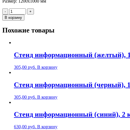
Размер: 1200х1000 мм
Количество
-
+
Стенд
В корзину
"Первая
медпомощь
Похожие товары
пострадавшим
на
производстве"
(2),
1200х1000мм,
Стенд информационный (желтый), 1
пластик
305,00
руб.
В корзину
Стенд информационный (черный), 1
305,00
руб.
В корзину
Стенд информационный (синий), 2 
630,00
руб.
В корзину