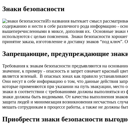
Знаки безопасности
Из названия вытекает смысл рассматрива
содержанию и нести в себе различного рода информацию - ос
вышеперечисленными в миксе, дополняя их.
Основные знаки м
используются с целью пояснения.
Знаки безопасности хорошег
принятие заказа, изготовление и доставку знаков “под ключ”. 
Запрещающие, предупреждающие знаки бе
Требования к знакам безопасности предъявляются на основани
значение, к примеру - опасность и запрет означает красный ц
является зеленый.
В опасных зонах как правило устанавливают
Они несут в себе информацию о том, что данные действия зап
которые применяются при указании на путь эвакуации, место о
знаки в соответствии с требованиями должны выполняться из
знаки должны быть видимыми.
О
т качества выполнения знако
защита людей и минимизация возникновения несчастных случа
мешать сотрудникам в процессе работы, а также не должны бы
Приобрести знаки безопасности выгод