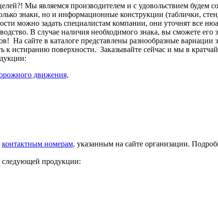
целей?! Мы являемся производителем и с удовольствием будем с
лько знаки, но и информационные конструкции (таблички, стенд
сти можно задать специалистам компании, они уточнят все нюа
изводство. В случае наличия необходимого знака, вы сможете его
ов!
На сайте в каталоге представлены разнообразные вариации 
ть к истиранию поверхности.
Заказывайте сейчас и мы в кратча
дукции:
дорожного движения,
о
контактным номерам,
указанным на сайте организации. Подро
у следующей продукции: