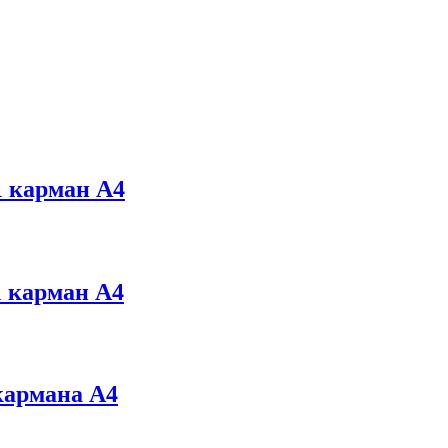
 карман А4
 карман А4
карманa А4