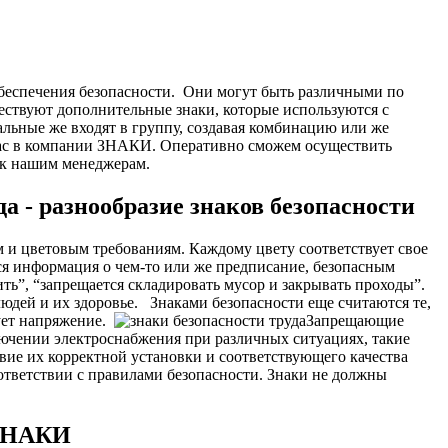
беспечения безопасности.
Они могут быть различными по
ествуют дополнительные знаки, которые используются с
альные же входят в группу, создавая комбинацию или же
 нас в компании ЗНАКИ. Оперативно сможем осуществить
з к нашим менеджерам.
а - разнообразие знаков безопасности
 и цветовым требованиям. Каждому цвету соответствует свое
тся информация о чем-то или же предписание, безопасным
ь”, “запрещается складировать мусор и закрывать проходы”.
людей и их здоровье.
Знаками безопасности еще считаются те,
ует напряжение.
Запрещающие
лючении электроснабжения при различных ситуациях, такие
вие их корректной установки и соответствующего качества
ответствии с правилами безопасности. Знаки не должны
 ЗНАКИ