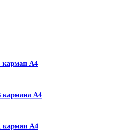
 карман А4
 карманa А4
 карман А4