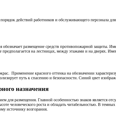
 порядок действий работников и обслуживающего персонала для
рия обозначает размещение средств противопожарной защиты. Им
 предполагается на лестницах, между этажами и на дверях. Имею
крас. Применение красного оттенка на обозначении характеризу
олизирует путь к спасению и безопасности. Синий цвет изображ
рного назначения
ием для размещения. Главной особенностью знаков является отс
соте человеческого роста и обладать читабельностью. В темны
ому источнику возгорания.