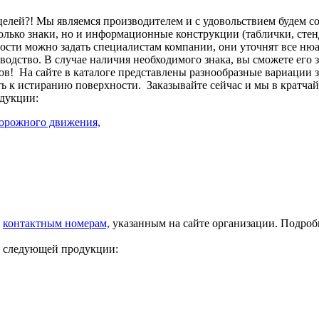
целей?! Мы являемся производителем и с удовольствием будем с
лько знаки, но и информационные конструкции (таблички, стенд
сти можно задать специалистам компании, они уточнят все нюа
изводство. В случае наличия необходимого знака, вы сможете его
ов!
На сайте в каталоге представлены разнообразные вариации 
ть к истиранию поверхности.
Заказывайте сейчас и мы в кратча
дукции:
дорожного движения,
о
контактным номерам,
указанным на сайте организации. Подро
у следующей продукции: