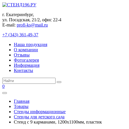
Перейти
к
г. Екатеринбург,
контенту
ул. Посадская, 21/2, офис 22-4
E-mail:
profi-ks@mail.ru
+7 (343) 361-49-37
Наша продукция
О компании
Отзывы
Фотогалерея
Информация
Контакты
Поиск:
0
Главная
Товары
Стенды информационные
Стенды для детского сада
Стенд с 9 карманами, 1200х1100мм, пластик