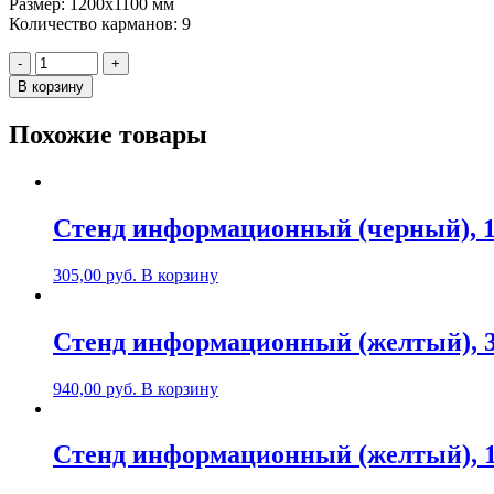
Размер: 1200х1100 мм
Количество карманов: 9
Количество
-
+
Стенд
В корзину
с
9
Похожие товары
карманами,
1200х1100мм,
пластик
Стенд информационный (черный), 1
305,00
руб.
В корзину
Стенд информационный (желтый), 3
940,00
руб.
В корзину
Стенд информационный (желтый), 1