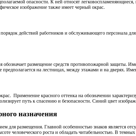
полагаемой опасности. К ней относят легковоспламеняющиеся,
афическое изображение также имеет черный окрас.
 порядок действий работников и обслуживающего персонала для
рия обозначает размещение средств противопожарной защиты. Им
 предполагается на лестницах, между этажами и на дверях. Имею
крас. Применение красного оттенка на обозначении характеризу
олизирует путь к спасению и безопасности. Синий цвет изображ
рного назначения
ием для размещения. Главной особенностью знаков является отс
соте человеческого роста и обладать читабельностью. В темны