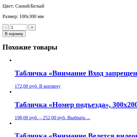
Цвет: Синий/Белый
Размер: 100х300 мм
Количество
-
+
Табличка
В корзину
"Туалет",
100х300мм,
Похожие товары
пластик
Табличка «Внимание Вход запрещен
172,00
руб.
В корзину
Табличка «Номер подъезда», 300х20
198,00
руб.
–
252,00
руб.
Выбрать ...
Табличка «Внимание Ведется видео