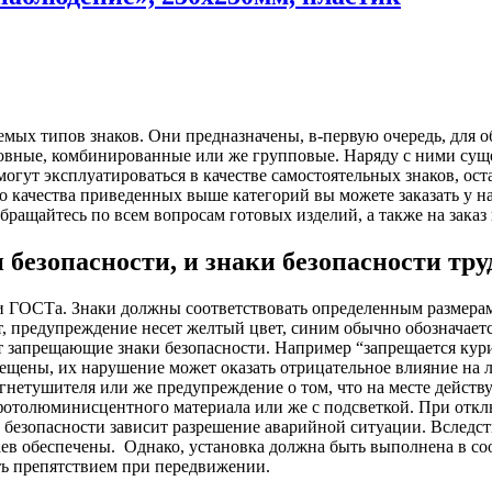
емых типов знаков. Они предназначены, в-первую очередь, для о
новные, комбинированные или же групповые. Наряду с ними сущ
огут эксплуатироваться в качестве самостоятельных знаков, ост
о качества приведенных выше категорий вы можете заказать у
Обращайтесь по всем вопросам готовых изделий, а также на зака
зопасности, и знаки безопасности труд
и ГОСТа. Знаки должны соответствовать определенным размерам
вет, предупреждение несет желтый цвет, синим обычно обозначае
 запрещающие знаки безопасности. Например “запрещается курит
рещены, их нарушение может оказать отрицательное влияние на 
гнетушителя или же предупреждение о том, что на месте действ
 фотолюминисцентного материала или же с подсветкой. При отк
в безопасности зависит разрешение аварийной ситуации. Вследст
ев обеспечены.
Однако, установка должна быть выполнена в со
ть препятствием при передвижении.