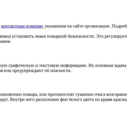
о
контактным номерам,
указанным на сайте организации. Подро
язана установить знаки пожарной безопасности. Это регулирует
вания.
нную графическую и текстовую информацию. Их основная задача
ия или предупреждают об опасности.
икновению пожара, или противостоят тушению очага возгорания
руг. Внутри него расположен фон белого цвета по краям красны