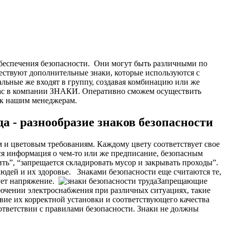
беспечения безопасности.
Они могут быть различными по
ествуют дополнительные знаки, которые используются с
альные же входят в группу, создавая комбинацию или же
 нас в компании ЗНАКИ. Оперативно сможем осуществить
з к нашим менеджерам.
а - разнообразие знаков безопасности
 и цветовым требованиям. Каждому цвету соответствует свое
тся информация о чем-то или же предписание, безопасным
ь”, “запрещается складировать мусор и закрывать проходы”.
людей и их здоровье.
Знаками безопасности еще считаются те,
ует напряжение.
Запрещающие
лючении электроснабжения при различных ситуациях, такие
вие их корректной установки и соответствующего качества
ответствии с правилами безопасности. Знаки не должны