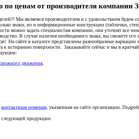
но по ценам от производителя компании
целей?! Мы являемся производителем и с удовольствием будем с
лько знаки, но и информационные конструкции (таблички, стенд
сти можно задать специалистам компании, они уточнят все нюа
изводство. В случае наличия необходимого знака, вы сможете его
ов!
На сайте в каталоге представлены разнообразные вариации 
ть к истиранию поверхности.
Заказывайте сейчас и мы в кратча
дукции:
дорожного движения,
о
контактным номерам,
указанным на сайте организации. Подро
у следующей продукции: