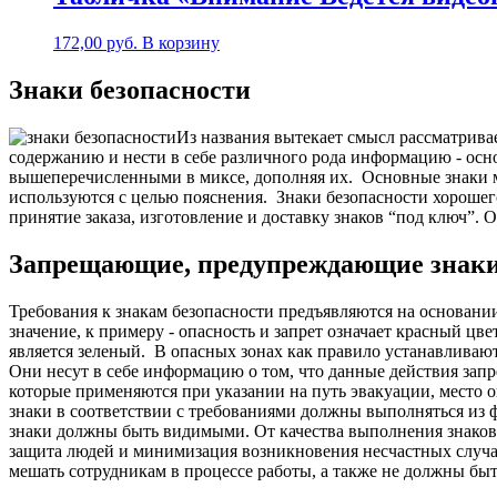
172,00
руб.
В корзину
Знаки безопасности
Из названия вытекает смысл рассматрива
содержанию и нести в себе различного рода информацию - ос
вышеперечисленными в миксе, дополняя их.
Основные знаки м
используются с целью пояснения.
Знаки безопасности хорошег
принятие заказа, изготовление и доставку знаков “под ключ”. 
Запрещающие, предупреждающие знаки бе
Требования к знакам безопасности предъявляются на основани
значение, к примеру - опасность и запрет означает красный ц
является зеленый.
В опасных зонах как правило устанавливают
Они несут в себе информацию о том, что данные действия зап
которые применяются при указании на путь эвакуации, место о
знаки в соответствии с требованиями должны выполняться из
знаки должны быть видимыми.
О
т качества выполнения знако
защита людей и минимизация возникновения несчастных случа
мешать сотрудникам в процессе работы, а также не должны бы