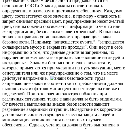
Требования к знакам безопасности предъявляются на
основании ГОСТа. Знаки должны соответствовать
определенным размерам и цветовым требованиям. Каждому
цвету соответствует свое значение, к примеру - опасность и
запрет означает красный цвет, предупреждение несет желтый
цвет, синим обычно обозначается информация о чем-то или
же предписание, безопасным является зеленый.
В опасных
зонах как правило устанавливают запрещающие знаки
безопасности. Например “запрещается курить”, “запрещается
складировать мусор и закрывать проходы”. Они несут в себе
информацию о том, что данные действия запрещены, их
нарушение может оказать отрицательное влияние на людей и
их здоровье.
Знаками безопасности еще считаются те,
которые применяются при указании на путь эвакуации, место
огнетушителя или же предупреждение о том, что на месте
действует напряжение.
Запрещающие знаки в соответствии с требованиями должны
выполняться из фотолюминисцентного материала или же с
подсветкой. При отключении электроснабжения при
различных ситуациях, такие знаки должны быть видимыми.
О
т качества выполнения знаков безопасности зависит
разрешение аварийной ситуации. Вследствие их корректной
установки и соответствующего качества защита людей и
минимизация возникновения несчастных случаев
обеспечены.
Однако, установка должна быть выполнена в