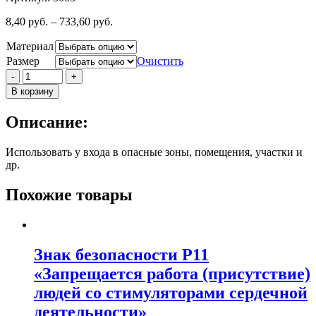
8,40
руб.
–
733,60
руб.
Материал
Размер
Очистить
Количество
-
+
Знак
В корзину
безопасности
P03
Описание:
"Проход
запрещен"
Использовать у входа в опасные зоны, помещения, участки и
др.
Похожие товары
Знак безопасности P11
«Запрещается работа (присутствие)
людей со стимуляторами сердечной
деятельности»