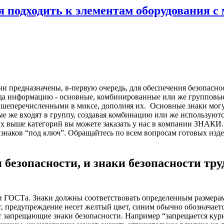
ся подходить к элементам оборудования
и предназначены, в-первую очередь, для обеспечения безопасно
ода информацию - основные, комбинированные или же групповые
ышеперечисленными в миксе, дополняя их.
Основные знаки мог
ные же входят в группу, создавая комбинацию или же используютс
ых выше категорий вы можете заказать у нас в компании ЗНАКИ
 знаков “под ключ”. Обращайтесь по всем вопросам готовых изде
езопасности, и знаки безопасности труд
и ГОСТа. Знаки должны соответствовать определенным размерам
вет, предупреждение несет желтый цвет, синим обычно обозначае
 запрещающие знаки безопасности. Например “запрещается курит