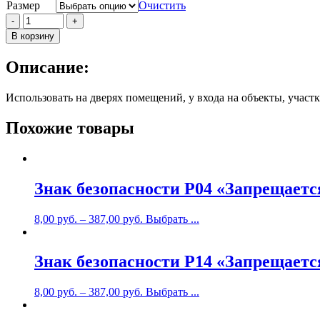
Размер
Очистить
Количество
-
+
Знак
В корзину
безопасности
P06
Описание:
"Доступ
посторонним
запрещен"
Использовать на дверях помещений, у входа на объекты, участки
Похожие товары
Знак безопасности P04 «Запрещаетс
8,00
руб.
–
387,00
руб.
Выбрать ...
Знак безопасности P14 «Запрещаетс
8,00
руб.
–
387,00
руб.
Выбрать ...