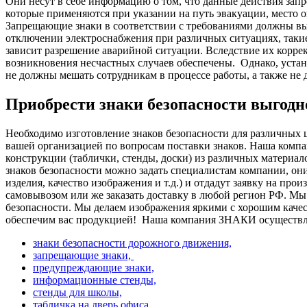
Они несут в себе информацию о том, что данные действия зап
которые применяются при указании на путь эвакуации, место о
Запрещающие знаки в соответствии с требованиями должны вы
отключении электроснабжения при различных ситуациях, так
зависит разрешение аварийной ситуации. Вследствие их корре
возникновения несчастных случаев обеспечены.
Однако, уста
не должны мешать сотрудникам в процессе работы, а также не
Приобрести знаки безопасности выгод
Необходимо изготовление знаков безопасности для различных 
вашей организацией по вопросам поставки знаков. Наша компа
конструкции (таблички, стенды, доски) из различных материало
знаков безопасности можно задать специалистам компании, они
изделия, качество изображения и т.д.) и отдадут заявку на про
самовывозом или же заказать доставку в любой регион РФ. Мы
безопасности. Мы делаем изображения яркими с хорошим качес
обеспечим вас продукцией!
Наша компания ЗНАКИ осуществля
знаки безопасности дорожного движения,
запрещающие знаки,
предупреждающие знаки,
информационные стенды,
стенды для школы,
табличка на дверь офиса,