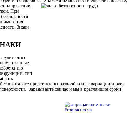
людей и их здоровье.
Знаками безопасности еще считаются те,
ует напряжение.
ткой. При
 безопасности
минимизация
асности. Знаки
 ЗНАКИ
трудничать с
нформационные
иобретению
ые функции, тип
забрать
айте в каталоге представлены разнообразные вариации знаков
поверхности.
Заказывайте сейчас и мы в кратчайшие сроки