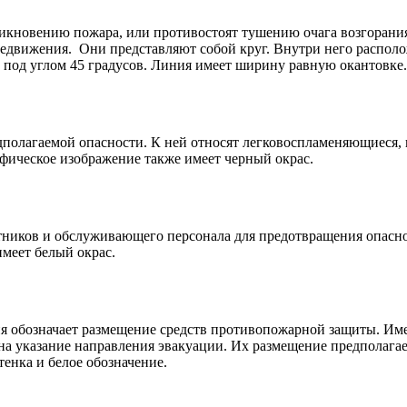
никновению пожара, или противостоят тушению очага возгорани
редвижения.
Они представляют собой круг. Внутри него располо
а под углом 45 градусов. Линия имеет ширину равную окантовке.
полагаемой опасности. К ней относят легковоспламеняющиеся,
афическое изображение также имеет черный окрас.
тников и обслуживающего персонала для предотвращения опасн
меет белый окрас.
рия обозначает размещение средств противопожарной защиты. И
на указание направления эвакуации. Их размещение предполагае
тенка и белое обозначение.