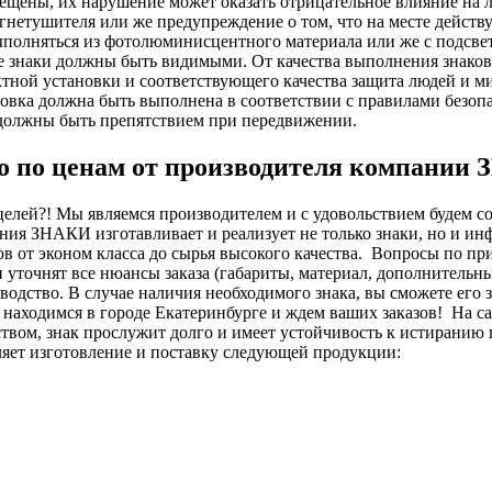
рещены, их нарушение может оказать отрицательное влияние на 
гнетушителя или же предупреждение о том, что на месте действ
полняться из фотолюминисцентного материала или же с подсве
ие знаки должны быть видимыми.
О
т качества выполнения знаков
ктной установки и соответствующего качества защита людей и 
новка должна быть выполнена в соответствии с правилами безоп
 должны быть препятствием при передвижении.
но по ценам от производителя компании
целей?! Мы являемся производителем и с удовольствием будем со
ния ЗНАКИ изготавливает и реализует не только знаки, но и и
в от эконом класса до сырья высокого качества.
Вопросы по пр
 уточнят все нюансы заказа (габариты, материал, дополнительн
изводство. В случае наличия необходимого знака, вы сможете его 
 находимся в городе Екатеринбурге и ждем ваших заказов!
На с
твом, знак прослужит долго и имеет устойчивость к истиранию 
ет изготовление и поставку следующей продукции: