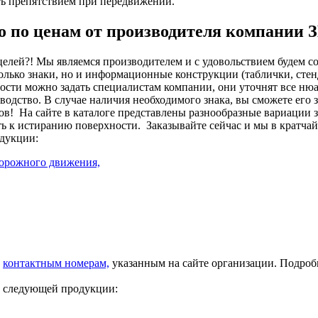
ть препятствием при передвижении.
но по ценам от производителя компании
целей?! Мы являемся производителем и с удовольствием будем с
лько знаки, но и информационные конструкции (таблички, стенд
сти можно задать специалистам компании, они уточнят все нюа
изводство. В случае наличия необходимого знака, вы сможете его
ов!
На сайте в каталоге представлены разнообразные вариации 
ть к истиранию поверхности.
Заказывайте сейчас и мы в кратча
дукции:
дорожного движения,
о
контактным номерам,
указанным на сайте организации. Подро
у следующей продукции: