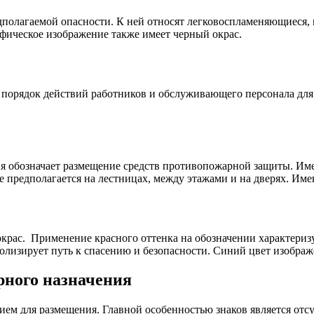
полагаемой опасности. К ней относят легковоспламеняющиеся,
афическое изображение также имеет черный окрас.
 порядок действий работников и обслуживающего персонала для
рия обозначает размещение средств противопожарной защиты. Им
 предполагается на лестницах, между этажами и на дверях. Имею
крас. Применение красного оттенка на обозначении характеризу
олизирует путь к спасению и безопасности. Синий цвет изображ
рного назначения
ием для размещения. Главной особенностью знаков является отс