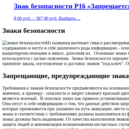
Знак безопасности P16 «Запрещает
8,00
руб.
–
387,00
руб.
Выбрать ...
Знаки безопасности
Из названия вытекает смысл рассматрива
содержанию и нести в себе различного рода информацию - ос
вышеперечисленными в миксе, дополняя их.
Основные знаки м
используются с целью пояснения.
Знаки безопасности хорошег
принятие заказа, изготовление и доставку знаков “под ключ”. 
Запрещающие, предупреждающие знаки бе
Требования к знакам безопасности предъявляются на основани
значение, к примеру - опасность и запрет означает красный ц
является зеленый.
В опасных зонах как правило устанавливают
Они несут в себе информацию о том, что данные действия зап
которые применяются при указании на путь эвакуации, место о
знаки в соответствии с требованиями должны выполняться из
знаки должны быть видимыми.
О
т качества выполнения знако
защита людей и минимизация возникновения несчастных случа