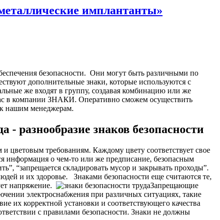
х металлические имплантанты»
беспечения безопасности.
Они могут быть различными по
ествуют дополнительные знаки, которые используются с
альные же входят в группу, создавая комбинацию или же
 нас в компании ЗНАКИ. Оперативно сможем осуществить
з к нашим менеджерам.
а - разнообразие знаков безопасности
 и цветовым требованиям. Каждому цвету соответствует свое
тся информация о чем-то или же предписание, безопасным
ь”, “запрещается складировать мусор и закрывать проходы”.
людей и их здоровье.
Знаками безопасности еще считаются те,
ует напряжение.
Запрещающие
лючении электроснабжения при различных ситуациях, такие
вие их корректной установки и соответствующего качества
ответствии с правилами безопасности. Знаки не должны