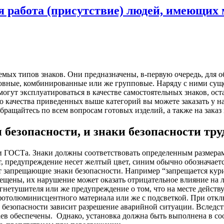
ся работа (присутствие) людей, имеющи
емых типов знаков. Они предназначены, в-первую очередь, для о
новные, комбинированные или же групповые. Наряду с ними сущ
огут эксплуатироваться в качестве самостоятельных знаков, ост
о качества приведенных выше категорий вы можете заказать у
Обращайтесь по всем вопросам готовых изделий, а также на зака
зопасности, и знаки безопасности труд
и ГОСТа. Знаки должны соответствовать определенным размерам
вет, предупреждение несет желтый цвет, синим обычно обозначае
 запрещающие знаки безопасности. Например “запрещается курит
рещены, их нарушение может оказать отрицательное влияние на 
гнетушителя или же предупреждение о том, что на месте действ
 фотолюминисцентного материала или же с подсветкой. При отк
в безопасности зависит разрешение аварийной ситуации. Вследст
ев обеспечены.
Однако, установка должна быть выполнена в со