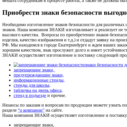
мешать сотрудникам в процессе работы, а также не должны бы
Приобрести знаки безопасности выгод
Необходимо изготовление знаков безопасности для различных 
знаков. Наша компания ЗНАКИ изготавливает и реализует не то
высокого качества.
Вопросы по приобретению знаков безопасно
изделия, качество изображения и т.д.) и отдадут заявку на про
РФ. Мы находимся в городе Екатеринбурге и ждем ваших заказ
хорошим качеством, знак прослужит долго и имеет устойчивос
ЗНАКИ осуществляет изготовление и поставку следующей про
знаки безопасности 
запрещающие знаки,
предупреждающие знаки,
информационные стенды,
стенды для школы,
табличка на дверь офиса,
стенд в подъезде
и прочие.
Нюансы по заказам и вопросам по продукции можете узнать п
разделе
“о компании”
на сайте.
Наша компания ЗНАКИ осуществляет изготовление и поставк
запрещающие знаки,