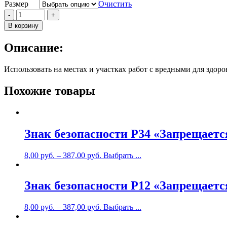
Размер
Очистить
Количество
-
+
Знак
В корзину
безопасности
P30
Описание:
"Запрещается
принимать
пищу"
Использовать на местах и участках работ с вредными для здоро
Похожие товары
Знак безопасности P34 «Запрещаетс
8,00
руб.
–
387,00
руб.
Выбрать ...
Знак безопасности P12 «Запрещаетс
8,00
руб.
–
387,00
руб.
Выбрать ...