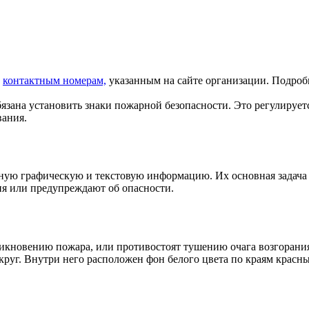
о
контактным номерам,
указанным на сайте организации. Подро
язана установить знаки пожарной безопасности. Это регулирует
вания.
нную графическую и текстовую информацию. Их основная задача
ия или предупреждают об опасности.
икновению пожара, или противостоят тушению очага возгорания
руг. Внутри него расположен фон белого цвета по краям красны