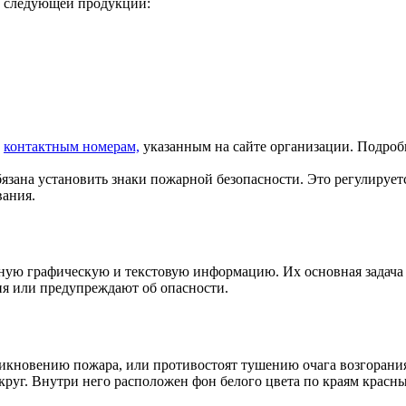
у следующей продукции:
о
контактным номерам,
указанным на сайте организации. Подро
язана установить знаки пожарной безопасности. Это регулирует
вания.
нную графическую и текстовую информацию. Их основная задача
ия или предупреждают об опасности.
икновению пожара, или противостоят тушению очага возгорания
руг. Внутри него расположен фон белого цвета по краям красны