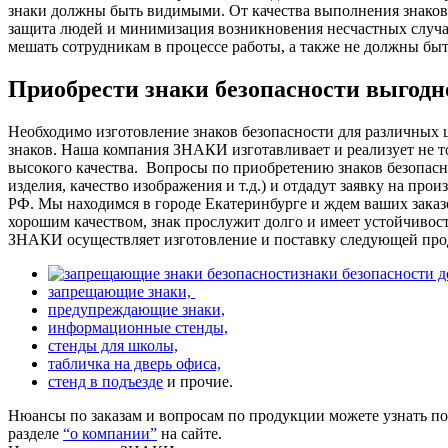
знаки должны быть видимыми.
О
т качества выполнения знако
защита людей и минимизация возникновения несчастных случа
мешать сотрудникам в процессе работы, а также не должны бы
Приобрести знаки безопасности выгод
Необходимо изготовление знаков безопасности для различных 
знаков. Наша компания ЗНАКИ изготавливает и реализует не то
высокого качества.
Вопросы по приобретению знаков безопасно
изделия, качество изображения и т.д.) и отдадут заявку на про
РФ. Мы находимся в городе Екатеринбурге и ждем ваших заказ
хорошим качеством, знак прослужит долго и имеет устойчивос
ЗНАКИ осуществляет изготовление и поставку следующей про
знаки безопасности 
запрещающие знаки,
предупреждающие знаки,
информационные стенды,
стенды для школы,
табличка на дверь офиса,
стенд в подъезде
и прочие.
Нюансы по заказам и вопросам по продукции можете узнать п
разделе
“о компании”
на сайте.