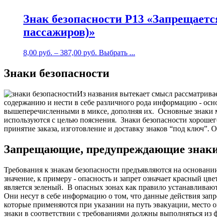
Знак безопасности P13 «Запрещаетс
пассажиров)»
8,00
руб.
–
387,00
руб.
Выбрать ...
Знаки безопасности
Из названия вытекает смысл рассматрива
содержанию и нести в себе различного рода информацию - ос
вышеперечисленными в миксе, дополняя их.
Основные знаки м
используются с целью пояснения.
Знаки безопасности хорошег
принятие заказа, изготовление и доставку знаков “под ключ”. 
Запрещающие, предупреждающие знаки бе
Требования к знакам безопасности предъявляются на основани
значение, к примеру - опасность и запрет означает красный ц
является зеленый.
В опасных зонах как правило устанавливают
Они несут в себе информацию о том, что данные действия зап
которые применяются при указании на путь эвакуации, место о
знаки в соответствии с требованиями должны выполняться из