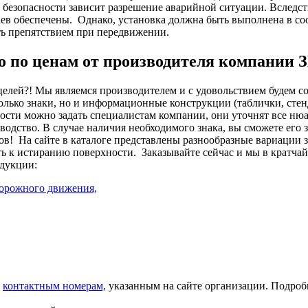
в безопасности зависит разрешение аварийной ситуации. Вследст
ев обеспечены.
Однако, установка должна быть выполнена в со
ть препятствием при передвижении.
но по ценам от производителя компании
целей?! Мы являемся производителем и с удовольствием будем с
лько знаки, но и информационные конструкции (таблички, стенд
сти можно задать специалистам компании, они уточнят все нюа
изводство. В случае наличия необходимого знака, вы сможете его
ов!
На сайте в каталоге представлены разнообразные вариации 
ть к истиранию поверхности.
Заказывайте сейчас и мы в кратча
дукции:
дорожного движения,
о
контактным номерам,
указанным на сайте организации. Подро