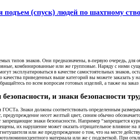
я подъем (спуск) людей по шахтному ств
емых типов знаков. Они предназначены, в-первую очередь, для о
новные, комбинированные или же групповые. Наряду с ними сущ
огут эксплуатироваться в качестве самостоятельных знаков, ост
о качества приведенных выше категорий вы можете заказать у
Обращайтесь по всем вопросам готовых изделий, а также на зака
зопасности, и знаки безопасности труд
и ГОСТа. Знаки должны соответствовать определенным размерам
вет, предупреждение несет желтый цвет, синим обычно обозначае
 запрещающие знаки безопасности. Например “запрещается курит
рещены, их нарушение может оказать отрицательное влияние на 
гнетушителя или же предупреждение о том, что на месте действ
 фотолюминисцентного материала или же с подсветкой. При отк