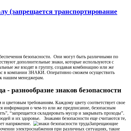
олу (запрещается транспортирование
беспечения безопасности.
Они могут быть различными по
ествуют дополнительные знаки, которые используются с
альные же входят в группу, создавая комбинацию или же
 нас в компании ЗНАКИ. Оперативно сможем осуществить
з к нашим менеджерам.
а - разнообразие знаков безопасности
 и цветовым требованиям. Каждому цвету соответствует свое
тся информация о чем-то или же предписание, безопасным
ь”, “запрещается складировать мусор и закрывать проходы”.
людей и их здоровье.
Знаками безопасности еще считаются те,
ует напряжение.
Запрещающие
лючении электроснабжения при различных ситуациях, такие