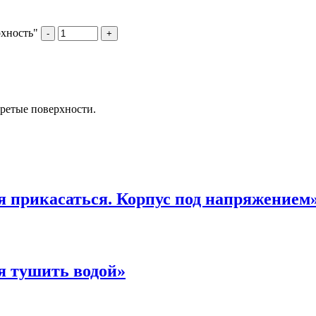
рхность"
-
+
ретые поверхности.
я прикасаться. Корпус под напряжением
я тушить водой»