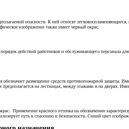
полагаемой опасности. К ней относят легковоспламеняющиеся,
афическое изображение также имеет черный окрас.
 порядок действий работников и обслуживающего персонала для
рия обозначает размещение средств противопожарной защиты. Им
 предполагается на лестницах, между этажами и на дверях. Имею
крас. Применение красного оттенка на обозначении характеризу
олизирует путь к спасению и безопасности. Синий цвет изображ
рного назначения