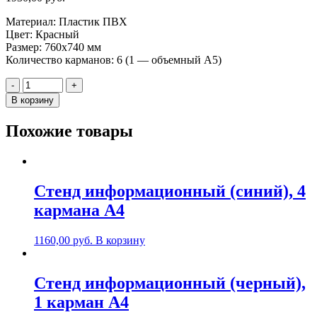
Материал: Пластик ПВХ
Цвет: Красный
Размер: 760х740 мм
Количество карманов: 6 (1 — объемный А5)
Количество
-
+
Стенд
В корзину
информационный
(красный),
Похожие товары
5
карманов
А4,
1
карман
Стенд информационный (синий), 4
объемный
карманa А4
А5
1160,00
руб.
В корзину
Стенд информационный (черный),
1 карман А4