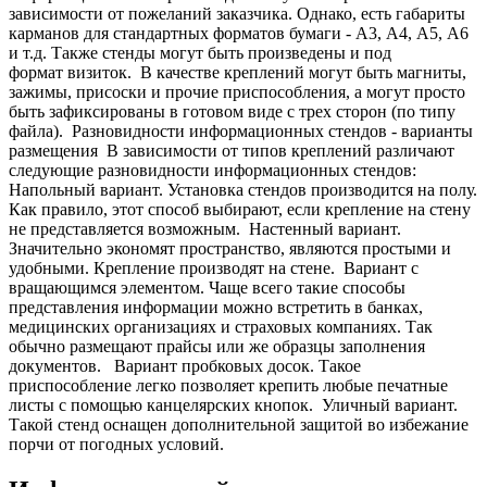
зависимости от пожеланий заказчика. Однако, есть габариты
карманов для стандартных форматов бумаги - А3, А4, А5, А6
и т.д. Также стенды могут быть произведены и под
формат визиток.
В качестве креплений могут быть магниты,
зажимы, присоски и прочие приспособления, а могут просто
быть зафиксированы в готовом виде с трех сторон (по типу
файла).
Разновидности информационных стендов - варианты
размещения
В зависимости от типов креплений различают
следующие разновидности информационных стендов:
Напольный вариант. Установка стендов производится на полу.
Как правило, этот способ выбирают, если крепление на стену
не представляется возможным.
Настенный вариант.
Значительно экономят пространство, являются простыми и
удобными. Крепление производят на стене.
Вариант с
вращающимся элементом. Чаще всего такие способы
представления информации можно встретить в банках,
медицинских организациях и страховых компаниях. Так
обычно размещают прайсы или же образцы заполнения
документов.
Вариант пробковых досок. Такое
приспособление легко позволяет крепить любые печатные
листы с помощью канцелярских кнопок.
Уличный вариант.
Такой стенд оснащен дополнительной защитой во избежание
порчи от погодных условий.