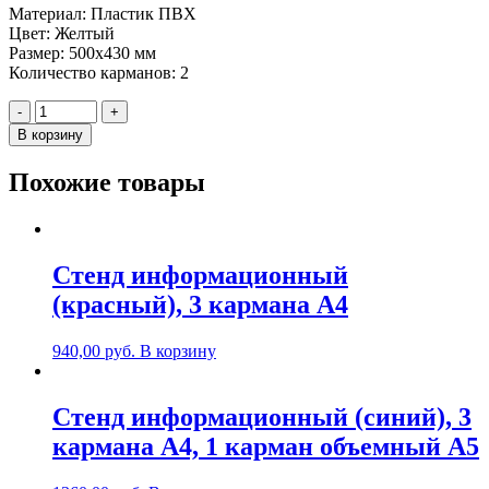
Материал: Пластик ПВХ
Цвет: Желтый
Размер: 500х430 мм
Количество карманов: 2
Количество
-
+
Стенд
В корзину
информационный
(желтый),
Похожие товары
2
карманa
А4
Стенд информационный
(красный), 3 карманa А4
940,00
руб.
В корзину
Стенд информационный (синий), 3
карманa А4, 1 карман объемный А5