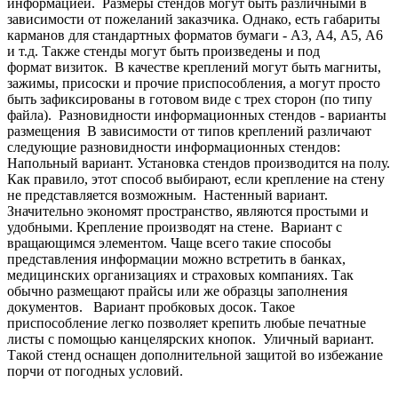
информацией.
Размеры стендов могут быть различными в
зависимости от пожеланий заказчика. Однако, есть габариты
карманов для стандартных форматов бумаги - А3, А4, А5, А6
и т.д. Также стенды могут быть произведены и под
формат визиток.
В качестве креплений могут быть магниты,
зажимы, присоски и прочие приспособления, а могут просто
быть зафиксированы в готовом виде с трех сторон (по типу
файла).
Разновидности информационных стендов - варианты
размещения
В зависимости от типов креплений различают
следующие разновидности информационных стендов:
Напольный вариант. Установка стендов производится на полу.
Как правило, этот способ выбирают, если крепление на стену
не представляется возможным.
Настенный вариант.
Значительно экономят пространство, являются простыми и
удобными. Крепление производят на стене.
Вариант с
вращающимся элементом. Чаще всего такие способы
представления информации можно встретить в банках,
медицинских организациях и страховых компаниях. Так
обычно размещают прайсы или же образцы заполнения
документов.
Вариант пробковых досок. Такое
приспособление легко позволяет крепить любые печатные
листы с помощью канцелярских кнопок.
Уличный вариант.
Такой стенд оснащен дополнительной защитой во избежание
порчи от погодных условий.