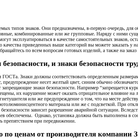
емых типов знаков. Они предназначены, в-первую очередь, для о
новные, комбинированные или же групповые. Наряду с ними сущ
огут эксплуатироваться в качестве самостоятельных знаков, ост
о качества приведенных выше категорий вы можете заказать у
Обращайтесь по всем вопросам готовых изделий, а также на зака
зопасности, и знаки безопасности труд
и ГОСТа. Знаки должны соответствовать определенным размерам
вет, предупреждение несет желтый цвет, синим обычно обозначае
 запрещающие знаки безопасности. Например “запрещается курит
рещены, их нарушение может оказать отрицательное влияние на 
гнетушителя или же предупреждение о том, что на месте действ
 фотолюминисцентного материала или же с подсветкой. При отк
в безопасности зависит разрешение аварийной ситуации. Вследст
ев обеспечены.
Однако, установка должна быть выполнена в со
ть препятствием при передвижении.
но по ценам от производителя компании