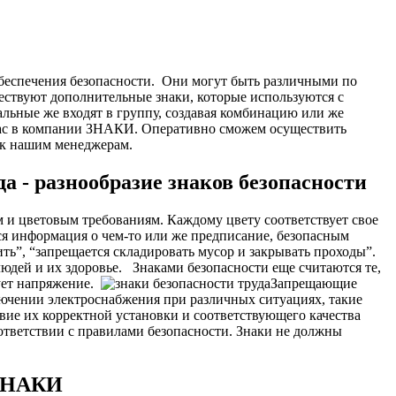
беспечения безопасности.
Они могут быть различными по
ествуют дополнительные знаки, которые используются с
альные же входят в группу, создавая комбинацию или же
 нас в компании ЗНАКИ. Оперативно сможем осуществить
з к нашим менеджерам.
а - разнообразие знаков безопасности
 и цветовым требованиям. Каждому цвету соответствует свое
тся информация о чем-то или же предписание, безопасным
ь”, “запрещается складировать мусор и закрывать проходы”.
людей и их здоровье.
Знаками безопасности еще считаются те,
ует напряжение.
Запрещающие
лючении электроснабжения при различных ситуациях, такие
вие их корректной установки и соответствующего качества
ответствии с правилами безопасности. Знаки не должны
 ЗНАКИ