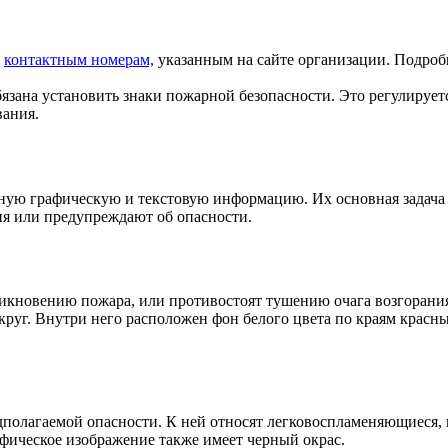
о
контактным номерам,
указанным на сайте организации. Подро
язана установить знаки пожарной безопасности. Это регулирует
вания.
нную графическую и текстовую информацию. Их основная задача
ия или предупреждают об опасности.
икновению пожара, или противостоят тушению очага возгорания
руг. Внутри него расположен фон белого цвета по краям красны
полагаемой опасности. К ней относят легковоспламеняющиеся,
афическое изображение также имеет черный окрас.