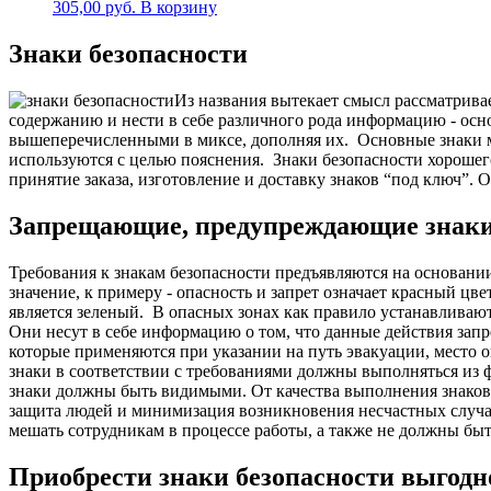
305,00
руб.
В корзину
Знаки безопасности
Из названия вытекает смысл рассматрива
содержанию и нести в себе различного рода информацию - ос
вышеперечисленными в миксе, дополняя их.
Основные знаки м
используются с целью пояснения.
Знаки безопасности хорошег
принятие заказа, изготовление и доставку знаков “под ключ”. 
Запрещающие, предупреждающие знаки бе
Требования к знакам безопасности предъявляются на основани
значение, к примеру - опасность и запрет означает красный ц
является зеленый.
В опасных зонах как правило устанавливают
Они несут в себе информацию о том, что данные действия зап
которые применяются при указании на путь эвакуации, место о
знаки в соответствии с требованиями должны выполняться из
знаки должны быть видимыми.
О
т качества выполнения знако
защита людей и минимизация возникновения несчастных случа
мешать сотрудникам в процессе работы, а также не должны бы
Приобрести знаки безопасности выгод