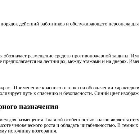
 порядок действий работников и обслуживающего персонала для
рия обозначает размещение средств противопожарной защиты. Им
 предполагается на лестницах, между этажами и на дверях. Имею
крас. Применение красного оттенка на обозначении характеризу
олизирует путь к спасению и безопасности. Синий цвет изображ
рного назначения
ием для размещения. Главной особенностью знаков является отс
соте человеческого роста и обладать читабельностью. В темны
ому источнику возгорания.