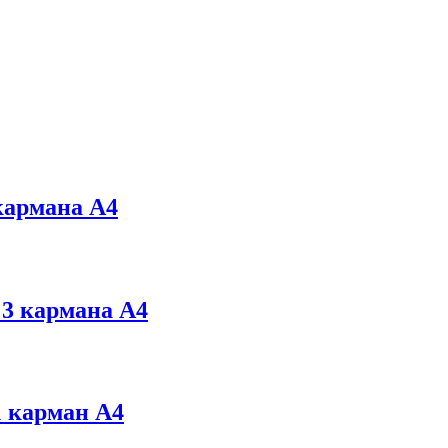
карманa А4
3 карманa А4
 карман А4