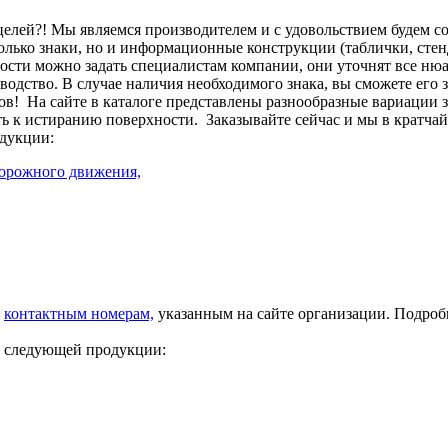
целей?! Мы являемся производителем и с удовольствием будем с
лько знаки, но и информационные конструкции (таблички, стенд
сти можно задать специалистам компании, они уточнят все нюа
изводство. В случае наличия необходимого знака, вы сможете его
ов!
На сайте в каталоге представлены разнообразные вариации 
ть к истиранию поверхности.
Заказывайте сейчас и мы в кратча
дукции:
дорожного движения,
о
контактным номерам,
указанным на сайте организации. Подро
у следующей продукции: