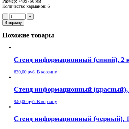
Размер: 740х760 мм
Количество карманов: 6
Количество
-
+
Стенд
В корзину
"Пожарная
безопасность",
Похожие товары
740х760мм,
6
карманов
А4,
пластик
Стенд информационный (синий), 2 
630,00
руб.
В корзину
Стенд информационный (красный), 
940,00
руб.
В корзину
Стенд информационный (черный), 1