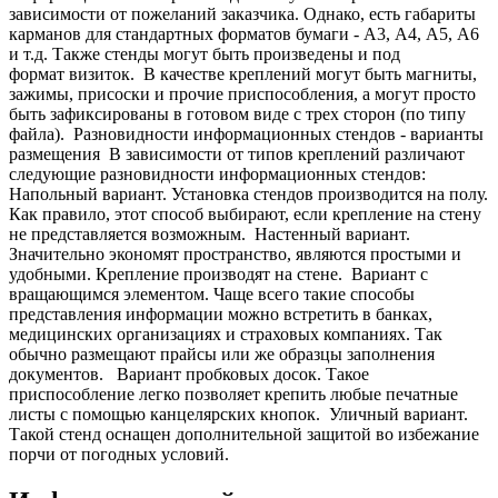
зависимости от пожеланий заказчика. Однако, есть габариты
карманов для стандартных форматов бумаги - А3, А4, А5, А6
и т.д. Также стенды могут быть произведены и под
формат визиток.
В качестве креплений могут быть магниты,
зажимы, присоски и прочие приспособления, а могут просто
быть зафиксированы в готовом виде с трех сторон (по типу
файла).
Разновидности информационных стендов - варианты
размещения
В зависимости от типов креплений различают
следующие разновидности информационных стендов:
Напольный вариант. Установка стендов производится на полу.
Как правило, этот способ выбирают, если крепление на стену
не представляется возможным.
Настенный вариант.
Значительно экономят пространство, являются простыми и
удобными. Крепление производят на стене.
Вариант с
вращающимся элементом. Чаще всего такие способы
представления информации можно встретить в банках,
медицинских организациях и страховых компаниях. Так
обычно размещают прайсы или же образцы заполнения
документов.
Вариант пробковых досок. Такое
приспособление легко позволяет крепить любые печатные
листы с помощью канцелярских кнопок.
Уличный вариант.
Такой стенд оснащен дополнительной защитой во избежание
порчи от погодных условий.