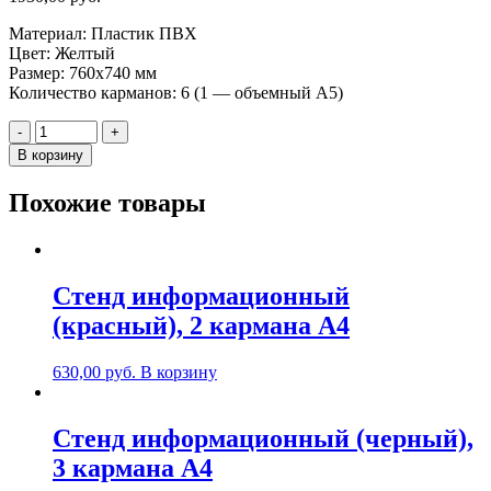
Материал: Пластик ПВХ
Цвет: Желтый
Размер: 760х740 мм
Количество карманов: 6 (1 — объемный А5)
Количество
-
+
Стенд
В корзину
информационный
(желтый),
Похожие товары
5
карманов
А4,
1
карман
Стенд информационный
объемный
(красный), 2 карманa А4
А5
630,00
руб.
В корзину
Стенд информационный (черный),
3 карманa А4